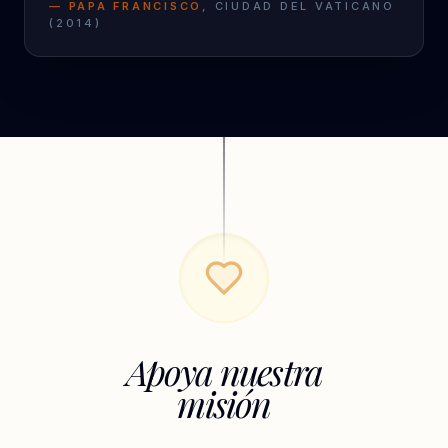
—
PAPA FRANCISCO
,
CIUDAD DEL VATICANO
(
2014
)
Apoya nuestra
misión